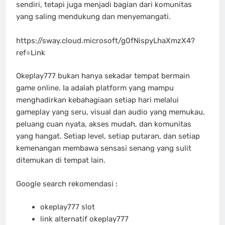
sendiri, tetapi juga menjadi bagian dari komunitas
yang saling mendukung dan menyemangati.
https://sway.cloud.microsoft/g0fNispyLhaXmzX4?
ref=Link
Okeplay777 bukan hanya sekadar tempat bermain
game online. Ia adalah platform yang mampu
menghadirkan kebahagiaan setiap hari melalui
gameplay yang seru, visual dan audio yang memukau,
peluang cuan nyata, akses mudah, dan komunitas
yang hangat. Setiap level, setiap putaran, dan setiap
kemenangan membawa sensasi senang yang sulit
ditemukan di tempat lain.
Google search rekomendasi :
okeplay777 slot
link alternatif okeplay777