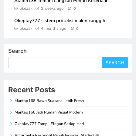
Aladin138 Temani Langkah Penuh Keceriaan
okezak
2 weeks ago
0
Okeplay777 sistem proteksi makin canggih
okezak
4 months ago
0
Search
SEARCH
Recent Posts
Mantap168 Bawa Suasana Lebih Fresh
Mantap168 Jadi Rumah Visual Modern
Okeplay777 Tampil Elegan Setiap Hari
Antarmuka Responsif Penuh Inspirasi Aladin138