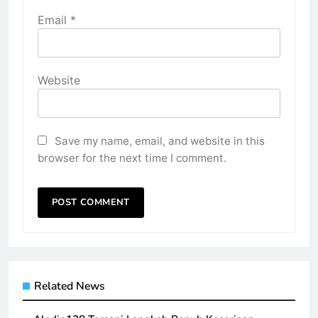
Email
*
Website
Save my name, email, and website in this
browser for the next time I comment.
Related News