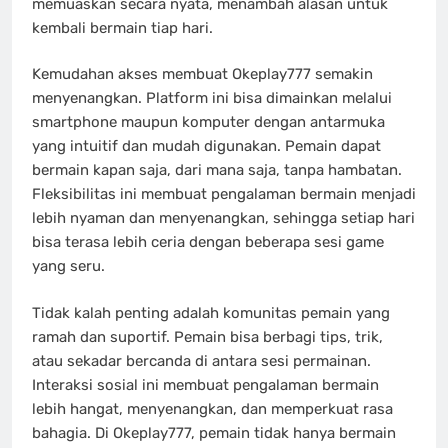
memuaskan secara nyata, menambah alasan untuk
kembali bermain tiap hari.
Kemudahan akses membuat Okeplay777 semakin
menyenangkan. Platform ini bisa dimainkan melalui
smartphone maupun komputer dengan antarmuka
yang intuitif dan mudah digunakan. Pemain dapat
bermain kapan saja, dari mana saja, tanpa hambatan.
Fleksibilitas ini membuat pengalaman bermain menjadi
lebih nyaman dan menyenangkan, sehingga setiap hari
bisa terasa lebih ceria dengan beberapa sesi game
yang seru.
Tidak kalah penting adalah komunitas pemain yang
ramah dan suportif. Pemain bisa berbagi tips, trik,
atau sekadar bercanda di antara sesi permainan.
Interaksi sosial ini membuat pengalaman bermain
lebih hangat, menyenangkan, dan memperkuat rasa
bahagia. Di Okeplay777, pemain tidak hanya bermain