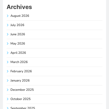
Archives
August 2026
July 2026
June 2026
May 2026
April 2026
March 2026
February 2026
January 2026
December 2025
October 2025
September 2025