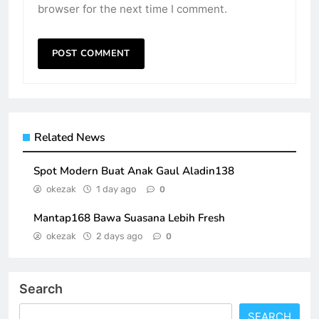
browser for the next time I comment.
Related News
Spot Modern Buat Anak Gaul Aladin138
okezak
1 day ago
0
Mantap168 Bawa Suasana Lebih Fresh
okezak
2 days ago
0
Search
SEARCH