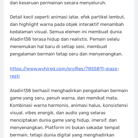
dan keseruan permainan secara menyeluruh.
Detail kecil seperti animasi latar, efek partikel lembut,
dan highlight warna pada objek interaktif menambah
kedalaman visual. Semua elemen ini membuat dunia
Aladin138 terasa hidup dan realistis. Pemain selalu
menemukan hal baru di setiap sesi, membuat
pengalaman bermain tetap seru dan menyenangkan.
https://www.wvhired.com/profiles/7855811-qiaze-
resti
Aladin138 berhasil menghadirkan pengalaman bermain
game yang seru, penuh warna, dan memikat mata.
Kombinasi warna harmonis, animasi halus, konsistensi
visual, vibes energik, dan audio yang selaras
menciptakan dunia game yang hidup, imersif, dan
menyenangkan. Platform ini bukan sekadar tempat
bermain, tetapi dunia digital yang menghadirkan