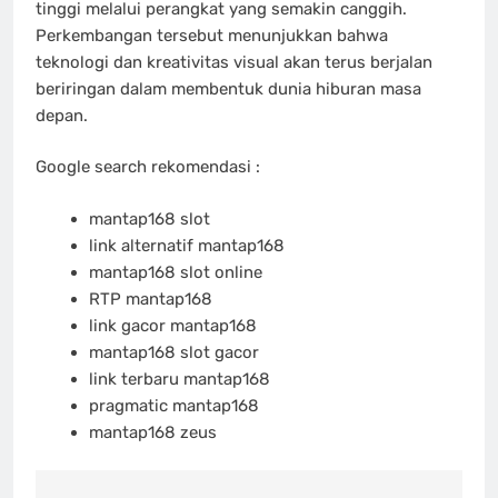
tinggi melalui perangkat yang semakin canggih.
Perkembangan tersebut menunjukkan bahwa
teknologi dan kreativitas visual akan terus berjalan
beriringan dalam membentuk dunia hiburan masa
depan.
Google search rekomendasi :
mantap168 slot
link alternatif mantap168
mantap168 slot online
RTP mantap168
link gacor mantap168
mantap168 slot gacor
link terbaru mantap168
pragmatic mantap168
mantap168 zeus