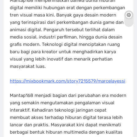
Mantap168 memperlihatkan bahwa dunia hiburan
digital memiliki hubungan erat dengan perkembangan
tren visual masa kini. Banyak gaya desain modern
yang terinspirasi dari perkembangan dunia game dan
animasi digital. Pengaruh tersebut terlihat dalam
media sosial, industri perfilman, hingga dunia desain
grafis modern. Teknologi digital menciptakan ruang
baru bagi para kreator untuk menghadirkan karya
visual yang lebih inovatif dan menarik perhatian
masyarakat luas.
https://mixbookmark.com/story7215579/marcelayessi
Mantap168 menjadi bagian dari perubahan era modern
yang semakin mengutamakan pengalaman visual
interaktif. Kehadiran teknologi jaringan cepat
membuat akses terhadap hiburan digital terasa lebih
lancar dan praktis. Masyarakat kini dapat menikmati
berbagai bentuk hiburan multimedia dengan kualitas