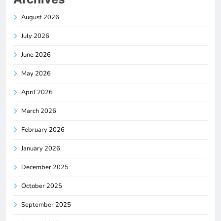
August 2026
July 2026
June 2026
May 2026
April 2026
March 2026
February 2026
January 2026
December 2025
October 2025
September 2025