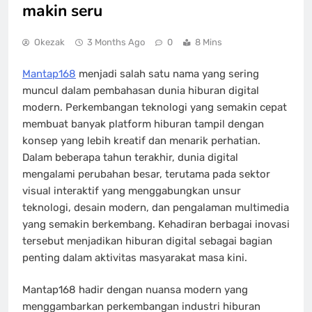
makin seru
Okezak
3 Months Ago
0
8 Mins
Mantap168
menjadi salah satu nama yang sering
muncul dalam pembahasan dunia hiburan digital
modern. Perkembangan teknologi yang semakin cepat
membuat banyak platform hiburan tampil dengan
konsep yang lebih kreatif dan menarik perhatian.
Dalam beberapa tahun terakhir, dunia digital
mengalami perubahan besar, terutama pada sektor
visual interaktif yang menggabungkan unsur
teknologi, desain modern, dan pengalaman multimedia
yang semakin berkembang. Kehadiran berbagai inovasi
tersebut menjadikan hiburan digital sebagai bagian
penting dalam aktivitas masyarakat masa kini.
Mantap168 hadir dengan nuansa modern yang
menggambarkan perkembangan industri hiburan