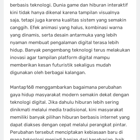
berbasis teknologi. Dunia game dan hiburan interaktif
kini tidak hanya dikenal karena tampilan visualnya
saja, tetapi juga karena kualitas sistem yang semakin
canggih. Efek animasi yang halus, kombinasi warna
yang dinamis, serta desain antarmuka yang lebih
nyaman membuat pengalaman digital terasa lebih
hidup. Banyak pengembang teknologi terus melakukan
inovasi agar tampilan platform digital mampu
memberikan kesan futuristik sekaligus mudah
digunakan oleh berbagai kalangan.
Mantap168 menggambarkan bagaimana perubahan
gaya hidup masyarakat modern semakin dekat dengan
teknologi digital. Jika dahulu hiburan lebih sering
dinikmati melalui media tradisional, kini masyarakat
memiliki banyak pilihan hiburan berbasis internet yang
dapat diakses dengan cepat melalui perangkat pintar.
Perubahan tersebut menciptakan kebiasaan baru di
mana teknologi menjadi bagian dari keseharian, baik