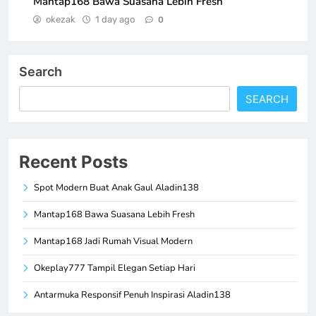
Mantap168 Bawa Suasana Lebih Fresh
okezak
1 day ago
0
Search
SEARCH
Recent Posts
Spot Modern Buat Anak Gaul Aladin138
Mantap168 Bawa Suasana Lebih Fresh
Mantap168 Jadi Rumah Visual Modern
Okeplay777 Tampil Elegan Setiap Hari
Antarmuka Responsif Penuh Inspirasi Aladin138