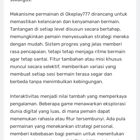
Mekanisme permainan di Okeplay777 dirancang untuk
memastikan kelancaran dan kenyamanan bermain.
Tantangan di setiap level disusun secara bertahap,
memungkinkan pemain menyesuaikan strategi mereka
dengan mudah. Sistem progres yang jelas memberi
rasa pencapaian, tetapi tetap menjaga ritme bermain
agar tetap santai. Fitur tambahan atau misi khusus
muncul secara selektif, memberikan variasi yang
membuat setiap sesi bermain terasa segar dan
berbeda tanpa menimbulkan kebingungan.
Interaktivitas menjadi nilai tambah yang memperkaya
pengalaman. Beberapa game menawarkan eksplorasi
dunia digital yang luas, di mana pemain dapat
menemukan rahasia atau fitur tersembunyi. Ada pula
permainan yang menekankan strategi personal,
memberi kebebasan bagi pemain untuk menentukan