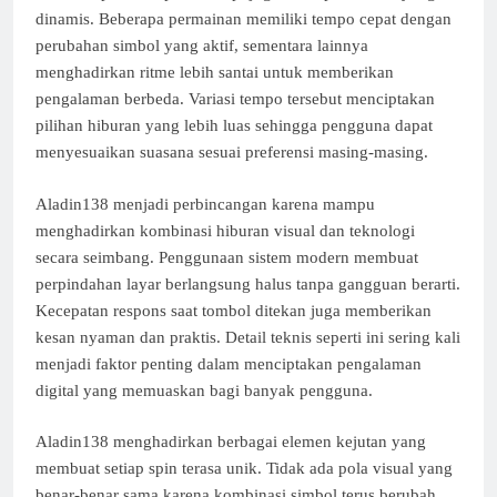
dinamis. Beberapa permainan memiliki tempo cepat dengan
perubahan simbol yang aktif, sementara lainnya
menghadirkan ritme lebih santai untuk memberikan
pengalaman berbeda. Variasi tempo tersebut menciptakan
pilihan hiburan yang lebih luas sehingga pengguna dapat
menyesuaikan suasana sesuai preferensi masing-masing.
Aladin138 menjadi perbincangan karena mampu
menghadirkan kombinasi hiburan visual dan teknologi
secara seimbang. Penggunaan sistem modern membuat
perpindahan layar berlangsung halus tanpa gangguan berarti.
Kecepatan respons saat tombol ditekan juga memberikan
kesan nyaman dan praktis. Detail teknis seperti ini sering kali
menjadi faktor penting dalam menciptakan pengalaman
digital yang memuaskan bagi banyak pengguna.
Aladin138 menghadirkan berbagai elemen kejutan yang
membuat setiap spin terasa unik. Tidak ada pola visual yang
benar-benar sama karena kombinasi simbol terus berubah