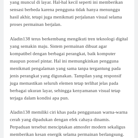
yang muncul di layar. Hal-hal kecil seperti ini memberikan
sensasi berbeda karena pengguna tidak hanya menunggu
hasil akhir, tetapi juga menikmati perjalanan visual selama
proses permainan berjalan.
Aladin138 terus berkembang mengikuti tren teknologi digital
yang semakin maju. Sistem permainan dibuat agar
kompatibel dengan berbagai perangkat, baik komputer
maupun ponsel pintar. Hal ini memungkinkan pengguna
menikmati pengalaman yang sama tanpa tergantung pada
jenis perangkat yang digunakan. Tampilan yang responsif
juga memastikan seluruh elemen tetap terlihat jelas pada
berbagai ukuran layar, sehingga kenyamanan visual tetap
terjaga dalam kondisi apa pun.
Aladin138 memiliki ciri khas pada penggunaan warna-warna
cerah yang dipadukan dengan efek cahaya dinamis.
Perpaduan tersebut menciptakan atmosfer modern sekaligus
memberikan kesan energik selama permainan berlangsung.