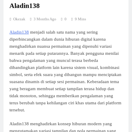
Aladin138
Okezak
3 Months Ago
0
9 Mins
Aladin138
menjadi salah satu nama yang sering
diperbincangkan dalam dunia hiburan digital karena
menghadirkan nuansa permainan yang dipenuhi variasi
menarik pada setiap putarannya. Banyak pengguna menilai
bahwa pengalaman yang muncul terasa berbeda
dibandingkan platform lain karena sistem visual, kombinasi
simbol, serta efek suara yang dibangun mampu menciptakan
suasana dinamis di setiap sesi permainan. Keberadaan tema
yang beragam membuat setiap tampilan terasa hidup dan
tidak monoton, sehingga memberikan pengalaman yang
terus berubah tanpa kehilangan ciri khas utama dari platform
tersebut.
Aladin138 menghadirkan konsep hiburan modern yang
mengutamakan variasi tampilan dan pola permainan yang