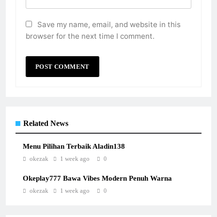
Save my name, email, and website in this
browser for the next time I comment.
Related News
Menu Pilihan Terbaik Aladin138
okezak
1 week ago
0
Okeplay777 Bawa Vibes Modern Penuh Warna
okezak
1 week ago
0