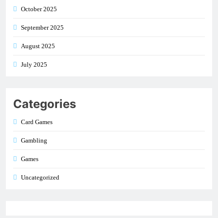
October 2025
September 2025
August 2025
July 2025
Categories
Card Games
Gambling
Games
Uncategorized