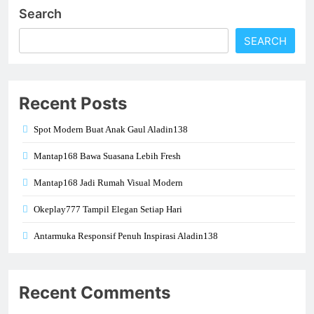
Search
SEARCH
Recent Posts
Spot Modern Buat Anak Gaul Aladin138
Mantap168 Bawa Suasana Lebih Fresh
Mantap168 Jadi Rumah Visual Modern
Okeplay777 Tampil Elegan Setiap Hari
Antarmuka Responsif Penuh Inspirasi Aladin138
Recent Comments