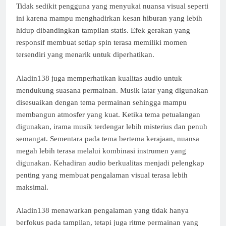
Tidak sedikit pengguna yang menyukai nuansa visual seperti
ini karena mampu menghadirkan kesan hiburan yang lebih
hidup dibandingkan tampilan statis. Efek gerakan yang
responsif membuat setiap spin terasa memiliki momen
tersendiri yang menarik untuk diperhatikan.
Aladin138 juga memperhatikan kualitas audio untuk
mendukung suasana permainan. Musik latar yang digunakan
disesuaikan dengan tema permainan sehingga mampu
membangun atmosfer yang kuat. Ketika tema petualangan
digunakan, irama musik terdengar lebih misterius dan penuh
semangat. Sementara pada tema bertema kerajaan, nuansa
megah lebih terasa melalui kombinasi instrumen yang
digunakan. Kehadiran audio berkualitas menjadi pelengkap
penting yang membuat pengalaman visual terasa lebih
maksimal.
Aladin138 menawarkan pengalaman yang tidak hanya
berfokus pada tampilan, tetapi juga ritme permainan yang