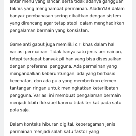
antar menu yang lancar, serta tidak adanya gangguan
teknis yang menghambat permainan. Aladin138 dalam
banyak pembahasan sering dikaitkan dengan sistem
yang dirancang agar tetap stabil dalam menghadirkan
pengalaman bermain yang konsisten.
Game anti gabut juga memiliki ciri khas dalam hal
variasi permainan. Tidak hanya satu jenis permainan,
tetapi terdapat banyak pilihan yang bisa disesuaikan
dengan preferensi pengguna. Ada permainan yang
mengandalkan keberuntungan, ada yang berbasis
kecepatan, dan ada pula yang memberikan elemen
tantangan ringan untuk meningkatkan keterlibatan
pengguna. Variasi ini membuat pengalaman bermain
menjadi lebih fleksibel karena tidak terikat pada satu
pola saja.
Dalam konteks hiburan digital, keberagaman jenis
permainan menjadi salah satu faktor yang