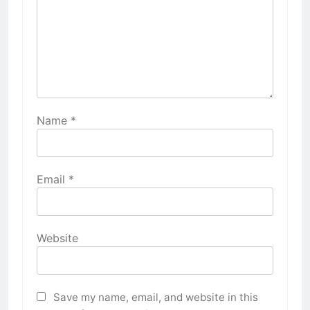
Name
*
Email
*
Website
Save my name, email, and website in this