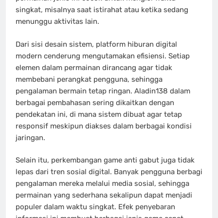
singkat, misalnya saat istirahat atau ketika sedang
menunggu aktivitas lain.
Dari sisi desain sistem, platform hiburan digital
modern cenderung mengutamakan efisiensi. Setiap
elemen dalam permainan dirancang agar tidak
membebani perangkat pengguna, sehingga
pengalaman bermain tetap ringan. Aladin138 dalam
berbagai pembahasan sering dikaitkan dengan
pendekatan ini, di mana sistem dibuat agar tetap
responsif meskipun diakses dalam berbagai kondisi
jaringan.
Selain itu, perkembangan game anti gabut juga tidak
lepas dari tren sosial digital. Banyak pengguna berbagi
pengalaman mereka melalui media sosial, sehingga
permainan yang sederhana sekalipun dapat menjadi
populer dalam waktu singkat. Efek penyebaran