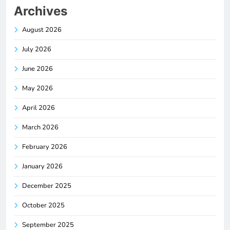
Archives
August 2026
July 2026
June 2026
May 2026
April 2026
March 2026
February 2026
January 2026
December 2025
October 2025
September 2025