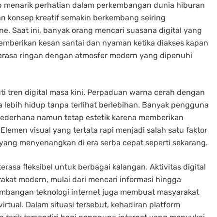
p menarik perhatian dalam perkembangan dunia hiburan
gan konsep kreatif semakin berkembang seiring
ne. Saat ini, banyak orang mencari suasana digital yang
 memberikan kesan santai dan nyaman ketika diakses kapan
erasa ringan dengan atmosfer modern yang dipenuhi
ti tren digital masa kini. Perpaduan warna cerah dengan
 lebih hidup tanpa terlihat berlebihan. Banyak pengguna
sederhana namun tetap estetik karena memberikan
emen visual yang tertata rapi menjadi salah satu faktor
ang menyenangkan di era serba cepat seperti sekarang.
asa fleksibel untuk berbagai kalangan. Aktivitas digital
rakat modern, mulai dari mencari informasi hingga
kembangan teknologi internet juga membuat masyarakat
rtual. Dalam situasi tersebut, kehadiran platform