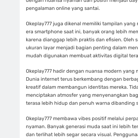
dengan nuansa nyaman dan positif menjadi daya
pengalaman online yang santai.
Okeplay777 juga dikenal memiliki tampilan yang 
era smartphone saat ini, banyak orang lebih mem
karena dianggap lebih praktis dan efisien. Ole
ukuran layar menjadi bagian penting dalam men
mudah digunakan membuat aktivitas digital tera
Okeplay777 hadir dengan nuansa modern yang 
Dunia internet terus berkembang dengan berbag
kreatif dalam membangun identitas mereka. Tida
menciptakan atmosfer yang menyenangkan bagi 
terasa lebih hidup dan penuh warna dibanding
Okeplay777 membawa vibes positif melalui perp
nyaman. Banyak generasi muda saat ini lebih te
dan terlihat lebih segar secara visual. Penggunaan