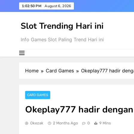
Skip
1:02:51 PM
August 6, 2026
to
content
Slot Trending Hari ini
Info Games Slot Paling Trend Hari ini
Home
Card Games
Okeplay777 hadir denga
CARD GAMES
Okeplay777 hadir dengan 
Okezak
2 Months Ago
0
9 Mins