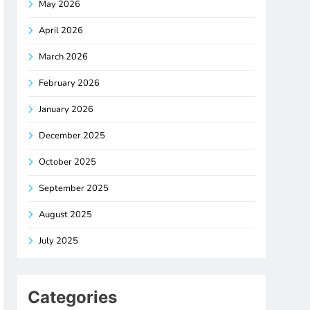
May 2026
April 2026
March 2026
February 2026
January 2026
December 2025
October 2025
September 2025
August 2025
July 2025
Categories